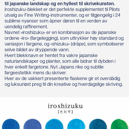
til japanske landskap og en hyllest til skrivekunsten.
iroshizuku-blekket er det perfekte supplementet til Pilots
utvalg av Fine Writing-instrumenter, og er tilgjengelig i 24
sublime nyanser som åpner døren til en verden av
uendelig raffinement.
Navnet «iroshizuku» er en kombinasjon av de japanske
ordene «iro» (fargelegging), som uttrykker høy standard og
variasjon i fargene, og «shizuku» (dråpe), som symboliserer
selve bildet av dryppende vann.
Hvert blekknavn er hentet fra vakre japanske
naturlandskaper og planter, som alle bidrar til dybden i
hver enkelt fargetone. Nyt Japans rike og subtile
fargeestetikk mens du skriver.
Hver av de vakkert presenterte flaskene gir et overdådig
og luksuriøst preg til din kreative og hverdagslige skriving.