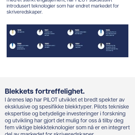
med et sterkt engasjement, har PILOT suksessivt
introdusert teknologier som har endret markedet for
skriveredskaper.
Blekkets fortreffelighet.
I årenes løp har PILOT utviklet et bredt spekter av
eksklusive og spesifikke blekktyper. Pilots tekniske
ekspertise og betydelige investeringer i forskning
og utvikling har gjort det mulig for oss å tilby deg
fem viktige blekkteknologier som nå er en integrert
del av markedet for skriveredskaper.