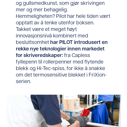
og gullsmedkunst, som gjør skrivingen
mer og mer behagelig.
Hemmeligheten? Pilot har hele tiden vært
opptatt av å tenke utenfor boksen.
Takket være et meget høyt
innovasjonsnivå kombinert med
besluttsomhet
har PILOT introdusert en
rekke n
ye
teknologier innen markedet
for skriveredskaper:
fra Capless
fyllepenn til rollerpenner med flytende
blekk og Hi-Tec-spiss, for ikke å snakke
om det termosensitive blekket i FriXion-
serien.