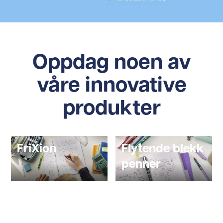
Oppdag noen av
våre innovative
produkter
FriXion
Flytende blekk
penner