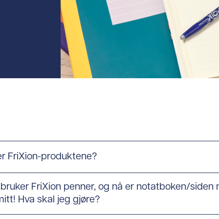
er FriXion-produktene?
 bruker FriXion penner, og nå er notatboken/siden
itt! Hva skal jeg gjøre?