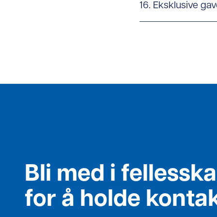
16. Eksklusive ga
Bli med i fellessk
for å holde konta