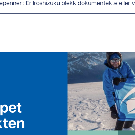
vepenner : Er Iroshizuku blekk dokumentekte eller 
apet
kten