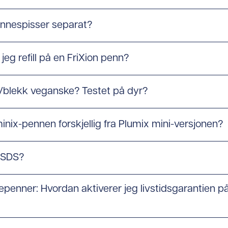
ennespisser separat?
 jeg refill på en FriXion penn?
er/blekk veganske? Testet på dyr?
minix-pennen forskjellig fra Plumix mini-versjonen?
g SDS?
vepenner: Hvordan aktiverer jeg livstidsgarantien p